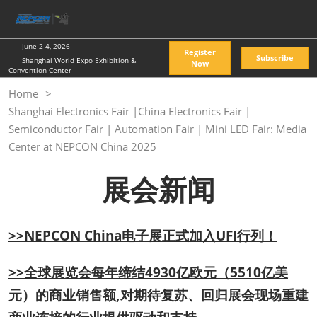
Skip
O
to
p
content
n
June 2-4, 2026
Register
Subscribe
Shanghai World Expo Exhibition &
Now
Convention Center
Home
Shanghai Electronics Fair |China Electronics Fair |
Semiconductor Fair | Automation Fair | Mini LED Fair: Media
Center at NEPCON China 2025
展会新闻
>>NEPCON China电子展正式加入UFI行列！
>>全球展览会每年缔结4930亿欧元（5510亿美
元）的商业销售额,对期待复苏、回归展会现场重建